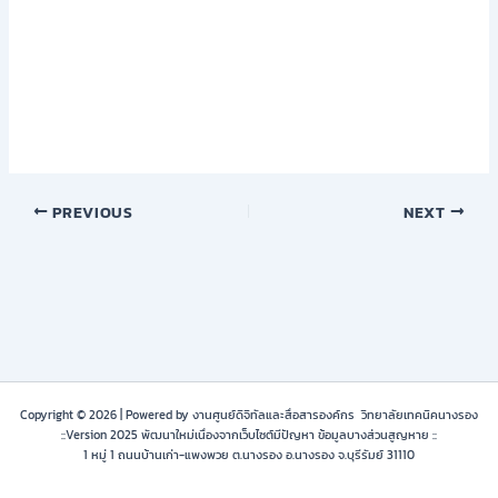
PREVIOUS
NEXT
Copyright © 2026 | Powered by งานศูนย์ดิจิทัลและสื่อสารองค์กร วิทยาลัยเทคนิคนางรอง
::Version 2025 พัฒนาใหม่เนื่องจากเว็บไซต์มีปัญหา ข้อมูลบางส่วนสูญหาย ::
1 หมู่ 1 ถนนบ้านเก่า-แพงพวย ต.นางรอง อ.นางรอง จ.บุรีรัมย์ 31110