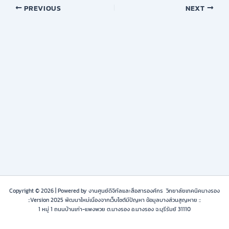
PREVIOUS
NEXT
Copyright © 2026 | Powered by งานศูนย์ดิจิทัลและสื่อสารองค์กร วิทยาลัยเทคนิคนางรอง
::Version 2025 พัฒนาใหม่เนื่องจากเว็บไซต์มีปัญหา ข้อมูลบางส่วนสูญหาย ::
1 หมู่ 1 ถนนบ้านเก่า-แพงพวย ต.นางรอง อ.นางรอง จ.บุรีรัมย์ 31110