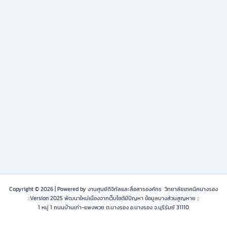
Copyright © 2026 | Powered by งานศูนย์ดิจิทัลและสื่อสารองค์กร วิทยาลัยเทคนิคนางรอง
::Version 2025 พัฒนาใหม่เนื่องจากเว็บไซต์มีปัญหา ข้อมูลบางส่วนสูญหาย ::
1 หมู่ 1 ถนนบ้านเก่า-แพงพวย ต.นางรอง อ.นางรอง จ.บุรีรัมย์ 31110